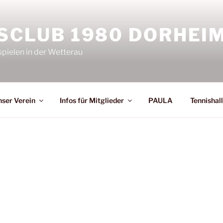
SCLUB 1980 DORHEIM 
spielen in der Wetterau
ser Verein
Infos für Mitglieder
PAULA
Tennishal