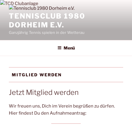
Zum
Inhalt
TENNISCLUB 1980
springen
DORHEIM E.V.
Ganzjährig Tennis spielen in der Wetterau
Menü
MITGLIED WERDEN
Jetzt Mitglied werden
Wir freuen uns, Dich im Verein begrüßen zu dürfen.
Hier findest Du den Aufnahmeantrag: