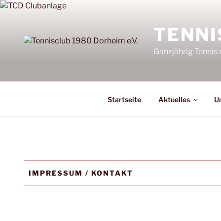
Zum
Inhalt
TENNI
springen
Ganzjährig Tennis 
Startseite
Aktuelles
Un
IMPRESSUM / KONTAKT