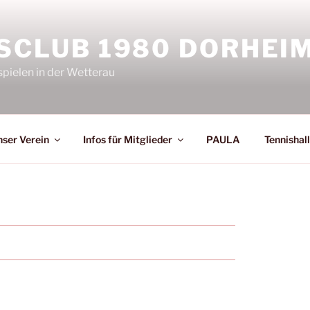
SCLUB 1980 DORHEIM 
spielen in der Wetterau
ser Verein
Infos für Mitglieder
PAULA
Tennishal