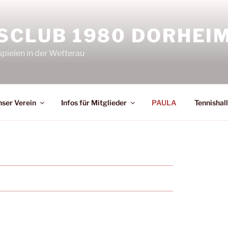
SCLUB 1980 DORHEIM 
spielen in der Wetterau
ser Verein
Infos für Mitglieder
PAULA
Tennishal