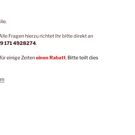
lle.
le Fragen hierzu richtet Ihr bitte direkt an
9 171 4928274
.
für einige Zeiten
einen Rabatt
. Bitte teilt dies
om