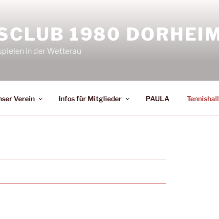
SCLUB 1980 DORHEIM 
spielen in der Wetterau
ser Verein
Infos für Mitglieder
PAULA
Tennishal