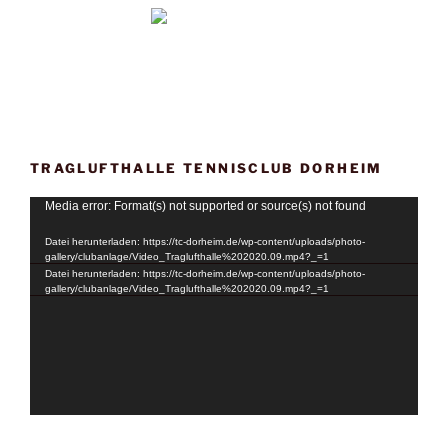
TRAGLUFTHALLE TENNISCLUB DORHEIM
Video-
Media error: Format(s) not supported or source(s) not found
Player
Datei herunterladen: https://tc-dorheim.de/wp-content/uploads/photo-
gallery/clubanlage/Video_Traglufthalle%202020.09.mp4?_=1
Datei herunterladen: https://tc-dorheim.de/wp-content/uploads/photo-
gallery/clubanlage/Video_Traglufthalle%202020.09.mp4?_=1