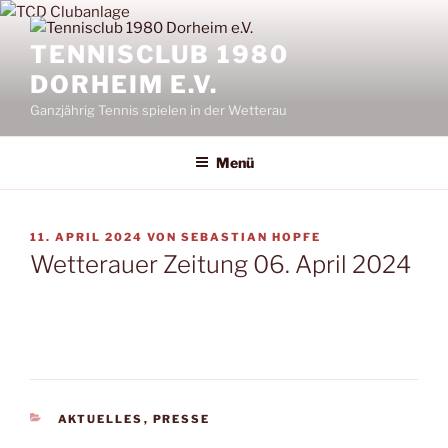
Zum
Inhalt
TENNISCLUB 1980
springen
DORHEIM E.V.
Ganzjährig Tennis spielen in der Wetterau
Menü
VERÖFFENTLICHT
11. APRIL 2024
VON
SEBASTIAN HOPFE
AM
Wetterauer Zeitung 06. April 2024
KATEGORIEN
AKTUELLES
,
PRESSE