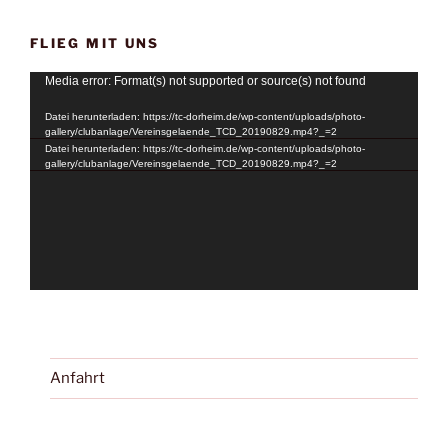
FLIEG MIT UNS
Video-
Media error: Format(s) not supported or source(s) not found
Player
Datei herunterladen: https://tc-dorheim.de/wp-content/uploads/photo-
gallery/clubanlage/Vereinsgelaende_TCD_20190829.mp4?_=2
Datei herunterladen: https://tc-dorheim.de/wp-content/uploads/photo-
gallery/clubanlage/Vereinsgelaende_TCD_20190829.mp4?_=2
Anfahrt