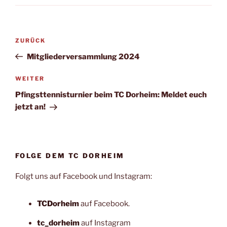
Beitragsnavigation
Vorheriger
ZURÜCK
Beitrag
Mitgliederversammlung 2024
Nächster
WEITER
Beitrag
Pfingsttennisturnier beim TC Dorheim: Meldet euch
jetzt an!
FOLGE DEM TC DORHEIM
Folgt uns auf Facebook und Instagram:
TCDorheim
auf Facebook.
tc_dorheim
auf Instagram