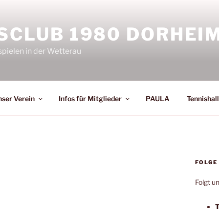
SCLUB 1980 DORHEIM 
spielen in der Wetterau
ser Verein
Infos für Mitglieder
PAULA
Tennishal
FOLGE
Folgt u