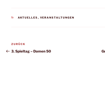
KATEGORIEN
AKTUELLES
,
VERANSTALTUNGEN
Beitragsnavigation
Vorheriger
ZURÜCK
Beitrag
3. Spieltag – Damen 50
G