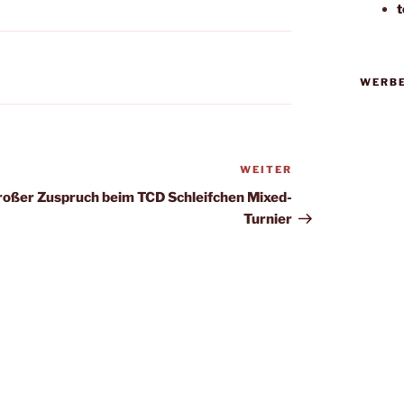
t
WERB
WEITER
Nächster
Beitrag
roßer Zuspruch beim TCD Schleifchen Mixed-
Turnier