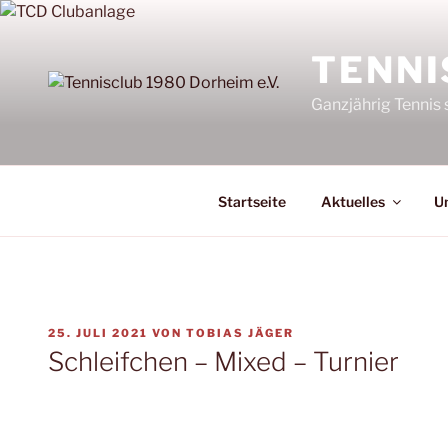
Zum
Inhalt
TENNI
springen
Ganzjährig Tennis 
Startseite
Aktuelles
Un
VERÖFFENTLICHT
25. JULI 2021
VON
TOBIAS JÄGER
AM
Schleifchen – Mixed – Turnier