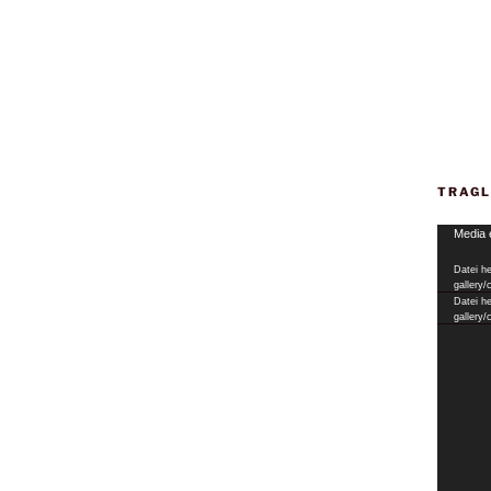
TRAGL
Video-
Media 
Player
Datei he
gallery
Datei he
gallery