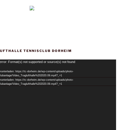
UFTHALLE TENNISCLUB DORHEIM
error: Format(s) not supported or source(s) not found
runterladen: https://tc-dorheim.de/wp-content/uploads/photo-
/clubanlage/Video_Traglufthalle%202020.09.mp4?_=1
runterladen: https://tc-dorheim.de/wp-content/uploads/photo-
/clubanlage/Video_Traglufthalle%202020.09.mp4?_=1