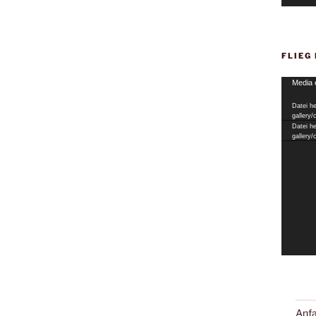
FLIEG
Video-
Media 
Player
Datei he
gallery
Datei he
gallery
Anfa