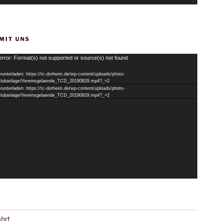
 MIT UNS
error: Format(s) not supported or source(s) not found
runterladen: https://tc-dorheim.de/wp-content/uploads/photo-
/clubanlage/Vereinsgelaende_TCD_20190829.mp4?_=2
runterladen: https://tc-dorheim.de/wp-content/uploads/photo-
/clubanlage/Vereinsgelaende_TCD_20190829.mp4?_=2
hrt