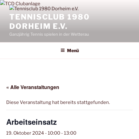
Zum
Inhalt
TENNISCLUB 1980
springen
DORHEIM E.V.
Ganzjährig Tennis spielen in der Wetterau
Menü
« Alle Veranstaltungen
Diese Veranstaltung hat bereits stattgefunden.
Arbeitseinsatz
19. Oktober 2024 - 10:00
-
13:00