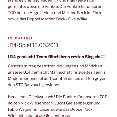
stand es unentschieden 7:7 und man teilte sich
gerechterweise die Punkte. Die Punkte für unseren
TCD holten Angela Mohr und Martina Beck im Einzel
sowie das Doppel Martina Beck / Elke Wilke.
VERÖFFENTLICHT
13. MAI 2011
AM
U14-Spiel 13.05.2011
U14 gemischt Team fährt Ihren ersten Sieg ein !!!
Gestern mittag bestritten die Jungen und Mädchen
unserer U14 gemischt Mannschaft Ihr zweites Tennis
Medenrundenspiel und konnten dieses mit 9:5 gegen
den STC Butzbach gewinnen.
Herzlichen Glückwunsch ! Die Punkte für unseren TCD
holten Nick Wiesenbach, Lucas Gleisenberger und
Fabio Wagner im Einzel sowie das Doppel Nick
Wiesenbach/Lucas Gleisenberger.