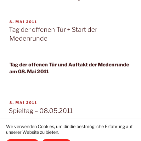
VERÖFFENTLICHT
8. MAI 2011
AM
Tag der offenen Tür + Start der
Medenrunde
Tag der offenen Tür und Auftakt der Medenrunde
am 08. Mai 2011
VERÖFFENTLICHT
8. MAI 2011
AM
Spieltag – 08.05.2011
Ein Unentschieden und drei Niederlagen für TCD –
Wir verwenden Cookies, um dir die bestmögliche Erfahrung auf
Teams am Wochenende
unserer Website zu bieten.