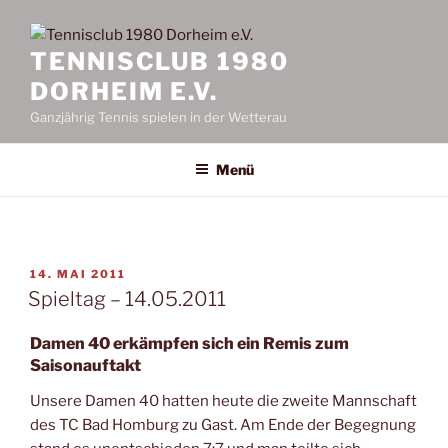
TENNISCLUB 1980
DORHEIM E.V.
Ganzjährig Tennis spielen in der Wetterau
Menü
VERÖFFENTLICHT
14. MAI 2011
AM
Spieltag – 14.05.2011
Damen 40 erkämpfen sich ein Remis zum
Saisonauftakt
Unsere Damen 40 hatten heute die zweite Mannschaft
des TC Bad Homburg zu Gast. Am Ende der Begegnung